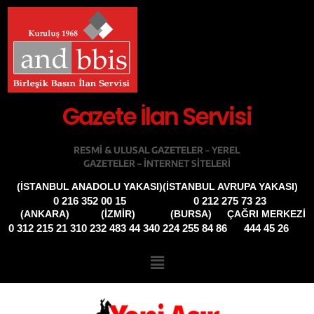
Gazete İlan Servisi
RESMI & ULUSAL GAZETELER – YEREL
GAZETELER – INTERNET SITELERI
(İSTANBUL ANADOLU YAKASI)
(İSTANBUL AVRUPA YAKASI)
0 216 352 00 15
0 212 275 73 23
(ANKARA)
(İZMIR)
(BURSA)
ÇAĞRI MERKEZİ
0 312 215 21 31
0 232 483 44 34
0 224 255 84 86
444 45 26