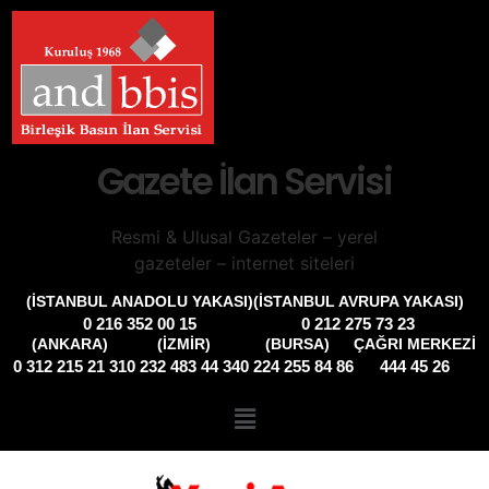
Gazete İlan Servisi
Resmi & Ulusal Gazeteler – yerel
gazeteler – internet siteleri
(İSTANBUL ANADOLU YAKASI)
(İSTANBUL AVRUPA YAKASI)
0 216 352 00 15
0 212 275 73 23
(ANKARA)
(İZMIR)
(BURSA)
ÇAĞRI MERKEZİ
0 312 215 21 31
0 232 483 44 34
0 224 255 84 86
444 45 26