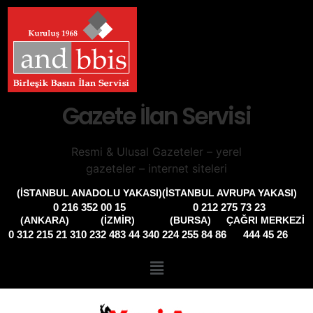
Gazete İlan Servisi
Resmi & Ulusal Gazeteler – yerel
gazeteler – internet siteleri
(İSTANBUL ANADOLU YAKASI)
(İSTANBUL AVRUPA YAKASI)
0 216 352 00 15
0 212 275 73 23
(ANKARA)
(İZMIR)
(BURSA)
ÇAĞRI MERKEZİ
0 312 215 21 31
0 232 483 44 34
0 224 255 84 86
444 45 26