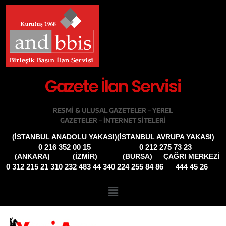
Gazete İlan Servisi
RESMI & ULUSAL GAZETELER – YEREL
GAZETELER – INTERNET SITELERI
(İSTANBUL ANADOLU YAKASI)
(İSTANBUL AVRUPA YAKASI)
0 216 352 00 15
0 212 275 73 23
(ANKARA)
(İZMIR)
(BURSA)
ÇAĞRI MERKEZİ
0 312 215 21 31
0 232 483 44 34
0 224 255 84 86
444 45 26