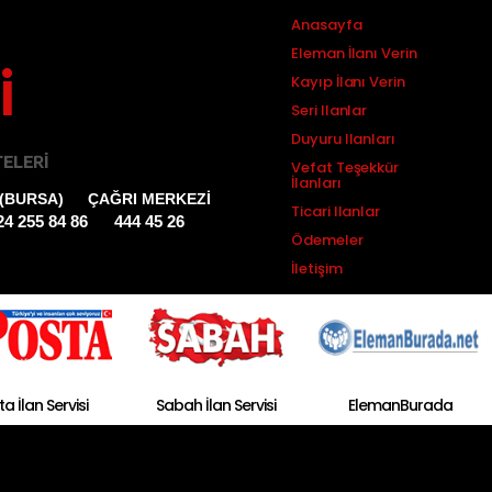
Anasayfa
Eleman İlanı Verin
i
Kayıp İlanı Verin
Seri Ilanlar
Duyuru Ilanları
TELERI
Vefat Teşekkür
İlanları
(BURSA)
ÇAĞRI MERKEZİ
Ticari Ilanlar
24 255 84 86
444 45 26
Ödemeler
İletişim
a İlan Servisi
Sabah İlan Servisi
ElemanBurada