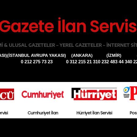
Gazete İlan Servis
I & ULUSAL GAZETELER – YEREL GAZETELER – INTERNET SI
SI)
(İSTANBUL AVRUPA YAKASI)
(ANKARA)
(İZMIR)
0 212 275 73 23
0 312 215 21 31
0 232 483 44 34
0 2
rvisi
Cumhuriyet İlan
Hürriyet İlan Servisi
Post