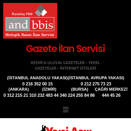
Gazete İlan Servisi
RESMI & ULUSAL GAZETELER – YEREL
GAZETELER – INTERNET SITELERI
(İSTANBUL ANADOLU YAKASI)
(İSTANBUL AVRUPA YAKASI)
0 216 352 00 15
0 212 275 73 23
(ANKARA)
(İZMIR)
(BURSA)
ÇAĞRI MERKEZİ
0 312 215 21 31
0 232 483 44 34
0 224 255 84 86
444 45 26