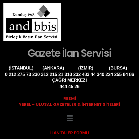
Gazete İlan Servisi
(İSTANBUL)
(ANKARA)
(İZMIR)
(BURSA)
0 212 275 73 23
0 312 215 21 31
0 232 483 44 34
0 224 255 84 86
ÇAĞRI MERKEZİ
444 45 26
RESMİ
YEREL – ULUSAL GAZETELER & INTERNET SITELERI
İLAN TALEP FORMU