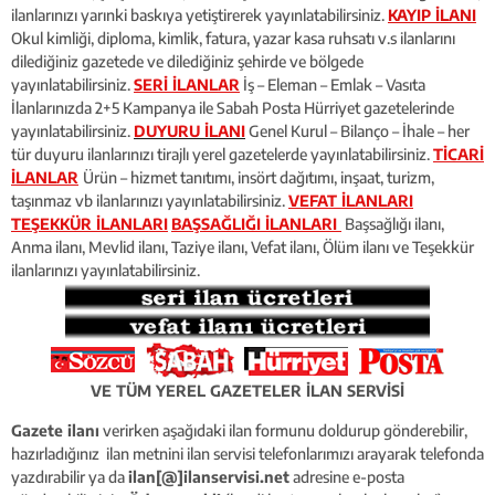
ilanlarınızı yarınki baskıya yetiştirerek yayınlatabilirsiniz.
KAYIP İLANI
Okul kimliği, diploma, kimlik, fatura, yazar kasa ruhsatı v.s ilanlarını
dilediğiniz gazetede ve dilediğiniz şehirde ve bölgede
yayınlatabilirsiniz.
SERİ İLANLAR
İş – Eleman – Emlak – Vasıta
İlanlarınızda 2+5 Kampanya ile Sabah Posta Hürriyet gazetelerinde
yayınlatabilirsiniz.
DUYURU İLANI
Genel Kurul – Bilanço – İhale – her
tür duyuru ilanlarınızı tirajlı yerel gazetelerde yayınlatabilirsiniz.
TİCARİ
İLANLAR
Ürün – hizmet tanıtımı, insört dağıtımı, inşaat, turizm,
taşınmaz vb ilanlarınızı yayınlatabilirsiniz.
VEFAT İLANLARI
TEŞEKKÜR İLANLARI
BAŞSAĞLIĞI İLANLARI
Başsağlığı ilanı,
Anma ilanı, Mevlid ilanı, Taziye ilanı, Vefat ilanı, Ölüm ilanı ve Teşekkür
ilanlarınızı yayınlatabilirsiniz.
VE TÜM YEREL GAZETELER İLAN SERVİSİ
Gazete ilanı
verirken aşağıdaki ilan formunu doldurup gönderebilir,
hazırladığınız ilan metnini ilan servisi telefonlarımızı arayarak telefonda
yazdırabilir ya da
ilan[@]ilanservisi.net
adresine e-posta