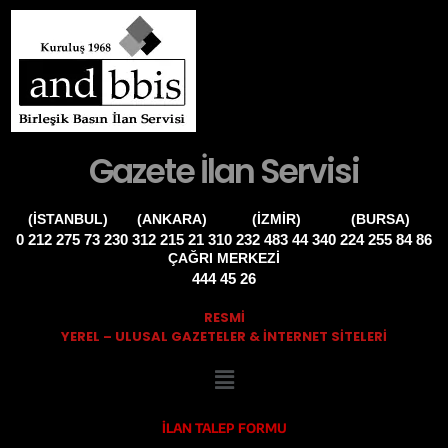
Gazete İlan Servisi
(İSTANBUL)
(ANKARA)
(İZMIR)
(BURSA)
0 212 275 73 23
0 312 215 21 31
0 232 483 44 34
0 224 255 84 86
ÇAĞRI MERKEZİ
444 45 26
RESMİ
YEREL – ULUSAL GAZETELER & INTERNET SITELERI
İLAN TALEP FORMU