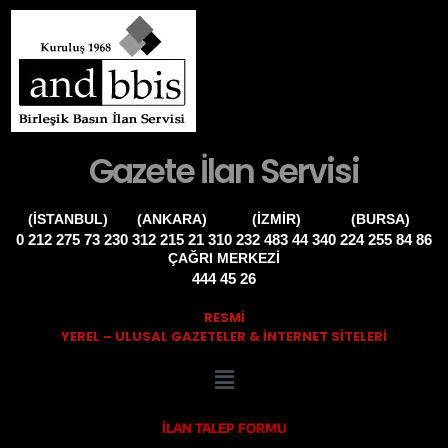
Gazete İlan Servisi
(İSTANBUL)
(ANKARA)
(İZMIR)
(BURSA)
0 212 275 73 23
0 312 215 21 31
0 232 483 44 34
0 224 255 84 86
ÇAĞRI MERKEZİ
444 45 26
RESMİ
YEREL – ULUSAL GAZETELER & INTERNET SITELERI
İLAN TALEP FORMU